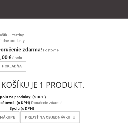
ošík -
Prázdny
iadne produkty
Doručenie zdarma!
Poštovné
,00 €
Spolu
POKLADŇA
KOŠÍKU JE 1 PRODUKT.
polu za produkty: (s DPH)
poštovné: (s DPH)
Doručenie zdarma!
Spolu (s DPH)
 NÁKUPE
PREJSŤ NA OBJEDNÁVKU