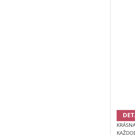
DET
KRÁSNA
KAŽDOD