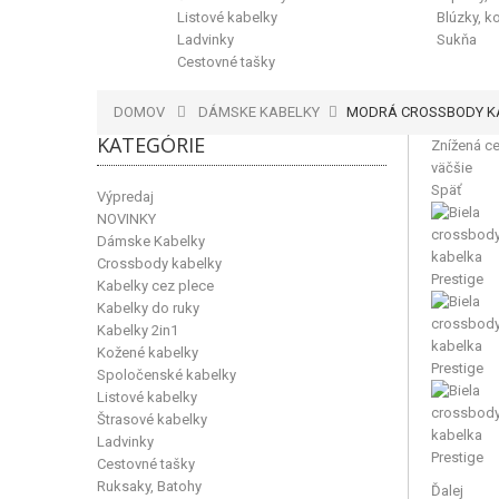
Listové kabelky
Blúzky, k
Ladvinky
Sukňa
Cestovné tašky
DOMOV
DÁMSKE KABELKY
MODRÁ CROSSBODY KA
KATEGÓRIE
Znížená ce
väčšie
Späť
Výpredaj
NOVINKY
Dámske Kabelky
Crossbody kabelky
Kabelky cez plece
Kabelky do ruky
Kabelky 2in1
Kožené kabelky
Spoločenské kabelky
Listové kabelky
Štrasové kabelky
Ladvinky
Cestovné tašky
Ruksaky, Batohy
Ďalej