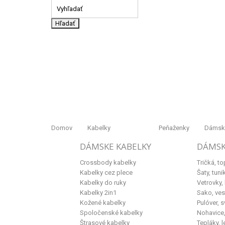
Hľadať
Domov
Kabelky
Peňaženky
Dámske
DÁMSKE KABELKY
DÁMSK
Crossbody kabelky
Tričká, to
Kabelky cez plece
Šaty, tuni
Kabelky do ruky
Vetrovky,
Kabelky 2in1
Sako, ves
Kožené kabelky
Pulóver, s
Spoločenské kabelky
Nohavice, 
Štrasové kabelky
Tepláky, l