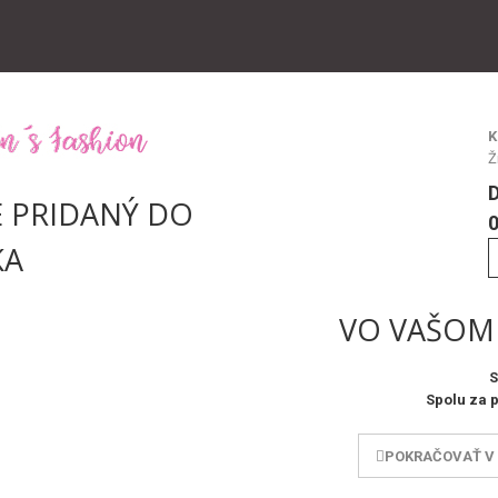
K
Ž
 PRIDANÝ DO
0
KA
VO VAŠOM 
S
Spolu za 
POKRAČOVAŤ V