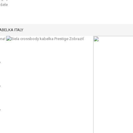
ošele
BELKA ITALY
na!
Zobraziť