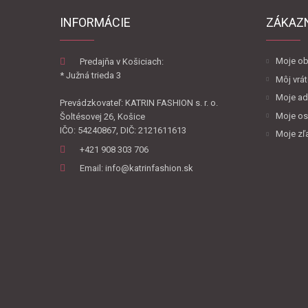
INFORMÁCIE
ZÁKAZ
Moje ob
Predajňa v Košiciach:
* Južná trieda 3
Môj vrát
Moje ad
Prevádzkovateľ: KATRIN FASHION s. r. o.
Moje os
Šoltésovej 26, Košice
IČO: 54240867, DIČ: 2121611613
Moje zľ
+421 908 303 706
Email: info@katrinfashion.sk