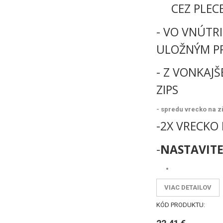
CEZ PLECE
- VO VNÚTRI
ULOŽNÝM P
- Z VONKAJ
ZIPS
- spredu vrecko na z
-2X VRECKO
-
NASTAVIT
VIAC DETAILOV
KÓD PRODUKTU: