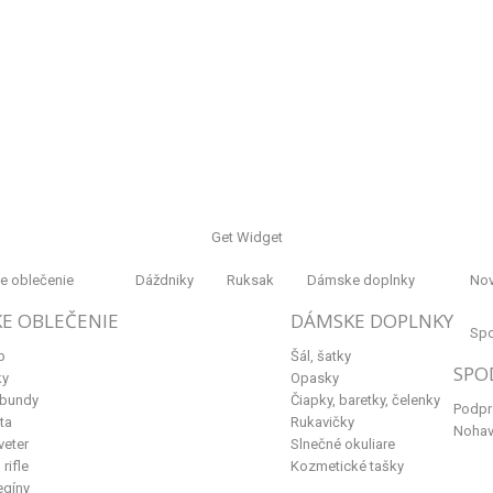
Get Widget
 oblečenie
Dáždniky
Ruksak
Dámske doplnky
Nov
E OBLEČENIE
DÁMSKE DOPLNKY
Spo
p
Šál, šatky
SPO
ky
Opasky
 bundy
Čiapky, baretky, čelenky
Podpr
ta
Rukavičky
Nohav
veter
Slnečné okuliare
rifle
Kozmetické tašky
egíny