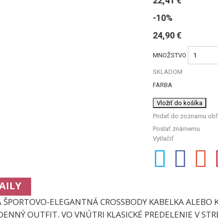
22,41 €
-10%
24,90 €
MNOŽSTVO
SKLADOM
FARBA
Vložiť do košíka
Pridať do zoznamu ob
Poslať známemu
Vytlačiť
AILY
 ŠPORTOVO-ELEGANTNÁ CROSSBODY KABELKA ALEBO K
ENNÝ OUTFIT. VO VNÚTRI KLASICKÉ PREDELENIE V STR