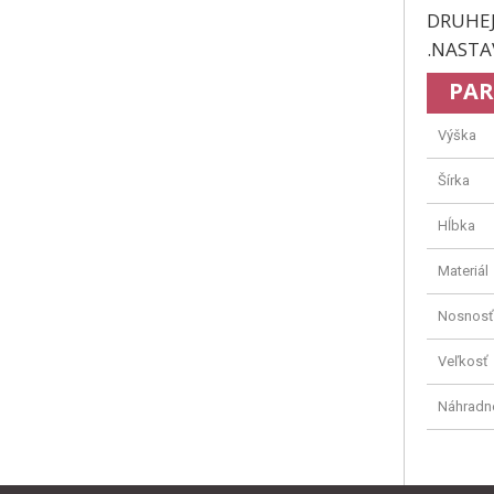
DRUHEJ
.NASTA
PAR
Výška
Šírka
Hĺbka
Materiál
Nosnosť
Veľkosť
Náhradn