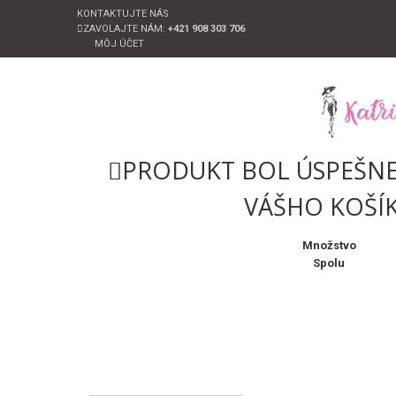
KONTAKTUJTE NÁS
ZAVOLAJTE NÁM:
+421 908 303 706
MÔJ ÚČET
PRODUKT BOL ÚSPEŠNE
VÁŠHO KOŠÍ
Množstvo
Spolu